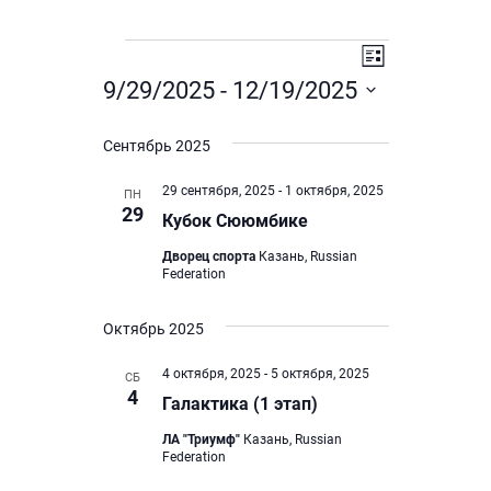
Мероприятия
Н
М
С
п
е
9/29/2025
 - 
12/19/2025
а
и
р
В
в
с
ы
о
Сентябрь 2025
о
и
к
б
п
р
29 сентября, 2025
-
1 октября, 2025
г
ПН
29
а
Кубок Сююмбике
р
а
т
и
Дворец спорта
Казань, Russian
ь
ц
Federation
д
я
и
а
т
Октябрь 2025
т
я
и
у
4 октября, 2025
-
5 октября, 2025
п
СБ
.
е
4
Галактика (1 этап)
о
п
ЛА "Триумф"
Казань, Russian
п
р
Federation
р