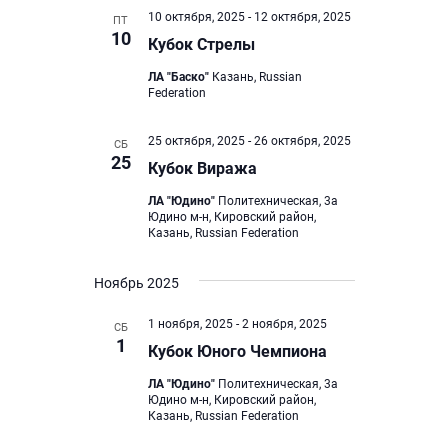
о
10 октября, 2025
-
12 октября, 2025
ПТ
о
с
10
Кубок Стрелы
с
м
ЛА "Баско"
Казань, Russian
м
о
Federation
т
о
25 октября, 2025
-
26 октября, 2025
СБ
р
т
25
Кубок Виража
о
р
ЛА "Юдино"
Политехническая, 3а
в
Юдино м-н, Кировский район,
а
Казань, Russian Federation
н
м
а
Ноябрь 2025
в
1 ноября, 2025
-
2 ноября, 2025
СБ
и
1
Кубок Юного Чемпиона
г
ЛА "Юдино"
Политехническая, 3а
Юдино м-н, Кировский район,
а
Казань, Russian Federation
ц