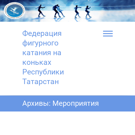
Перейти
к
содержимому
Федерация
фигурного
катания на
коньках
Республики
Татарстан
Архивы:
Мероприятия