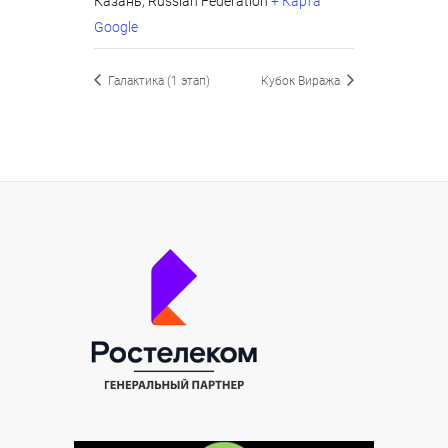
Казань
,
Russian Federation
+ Карта
Google
Галактика (1 этап)
Кубок Виража