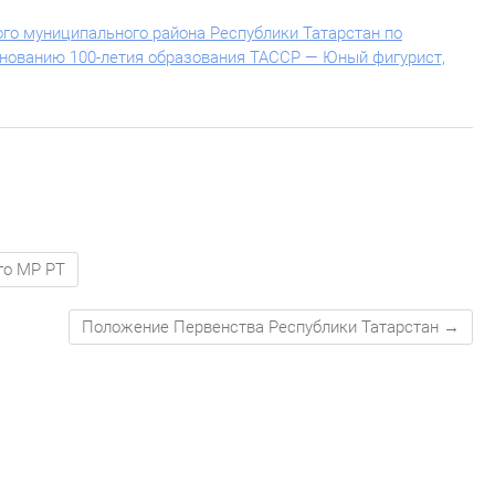
о муниципального района Республики Татарстан по
днованию 100-летия образования ТАССР — Юный фигурист,
го МР РТ
Положение Первенства Республики Татарстан
→