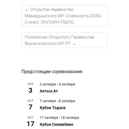
←
Открытое первенство
Мамадышского МР «Снежность-2020»
(I-этап). ОНЛАЙН-ТАБЛО.
Положение Открытого Первенства
Высокогорского МР РТ
→
Предстоящие соревнования
ОКТ
3 октября
-
4 октября
3
Алтын Ат
ОКТ
7 октября
-
8 октября
7
Кубок Тодэса
ОКТ
17 октября
-
18 октября
17
Кубок Сююмбике