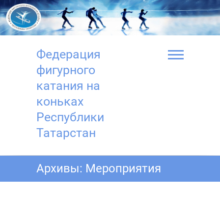
Перейти
к
содержимому
Федерация
фигурного
катания на
коньках
Республики
Татарстан
Архивы:
Мероприятия