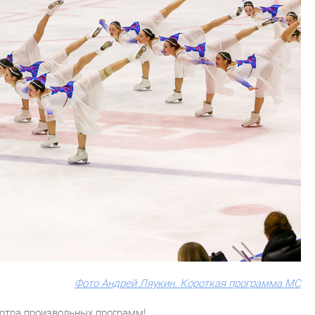
Фото Андрей Ляукин. Короткая программа МС
отра произвольных программ!