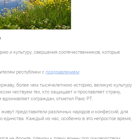
!
орию и культуру, свершения соотечественников, которые
жителям республики с
поздравлением
:
ержаву, более чем тысячелетнюю историю, великую культуру
ссии чествуем тех, кто защищает и прославляет страну,
 вдохновляет сограждан, отметил Раис РТ.
 живут представители различных народов и конфессий, для
 единства. Каждый из нас, особенно в это непростое время,
тся на фронте, плечом к плечу воины под руководством