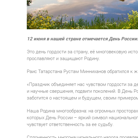
12 июня в нашей стране отмечается День России
Это день гордости за страну, её многовековую ист
прославляют и защищают Родину.
Раис Татарстана Рустам Минниханов обратился к 
«Праздник объединяет нас чувством гордости за д
и научные свершения, подвиги поколений. В День Ро
заботится о настоящем и будущем, своим примером
Наша Родина многообразна: на огромных просторах
которых День России – яркий символ национального
чувствует ответственность за ее судьбу.
Сплоченность многонационального народа проявляе