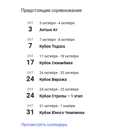
Предстоящие соревнования
ОКТ
3 октября
-
4 октября
3
Алтын Ат
ОКТ
7 октября
-
8 октября
7
Кубок Тодэса
ОКТ
17 октября
-
18 октября
17
Кубок Сююмбике
ОКТ
24 октября
-
25 октября
24
Кубок Виража
ОКТ
24 октября
-
25 октября
24
Кубок Стрелы – 1 этап
ОКТ
31 октября
-
1 ноября
31
Кубок Юного Чемпиона
Просмотреть календарь