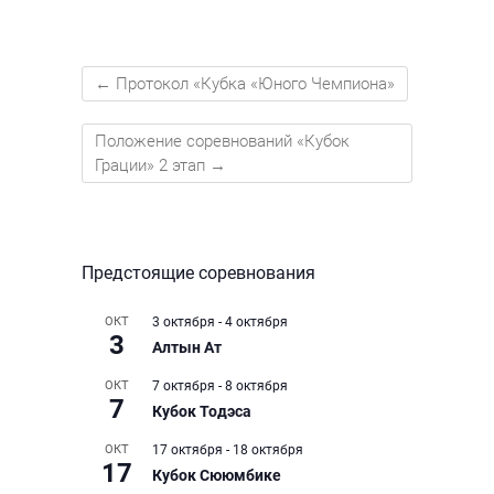
←
Протокол «Кубка «Юного Чемпиона»
Положение соревнований «Кубок
Грации» 2 этап
→
Предстоящие соревнования
ОКТ
3 октября
-
4 октября
3
Алтын Ат
ОКТ
7 октября
-
8 октября
7
Кубок Тодэса
ОКТ
17 октября
-
18 октября
17
Кубок Сююмбике