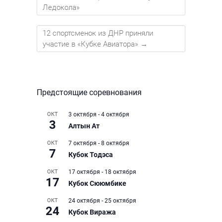
Ледокола»
12 спортсменок из ДНР приняли
участие в «Кубке Авиатора»
→
Предстоящие соревнования
ОКТ
3 октября
-
4 октября
3
Алтын Ат
ОКТ
7 октября
-
8 октября
7
Кубок Тодэса
ОКТ
17 октября
-
18 октября
17
Кубок Сююмбике
ОКТ
24 октября
-
25 октября
24
Кубок Виража