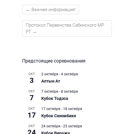
←
Важная информация!
Протокол Первенства Сабинского МР
РТ
→
Предстоящие соревнования
ОКТ
3 октября
-
4 октября
3
Алтын Ат
ОКТ
7 октября
-
8 октября
7
Кубок Тодэса
ОКТ
17 октября
-
18 октября
17
Кубок Сююмбике
ОКТ
24 октября
-
25 октября
24
Кубок Виража