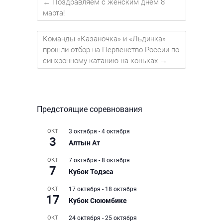
←
Поздравляем с женским днем 8
марта!
Команды «Казаночка» и «Льдинка»
прошли отбор на Первенство России по
синхронному катанию на коньках
→
Предстоящие соревнования
ОКТ
3 октября
-
4 октября
3
Алтын Ат
ОКТ
7 октября
-
8 октября
7
Кубок Тодэса
ОКТ
17 октября
-
18 октября
17
Кубок Сююмбике
ОКТ
24 октября
-
25 октября