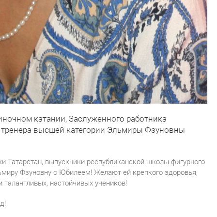
диночном катании, Заслуженного работника
, тренера высшей категории Эльмиры Фзуновны
ки Татарстан, выпускники республиканской школы фигурного
льмиру Фзуновну с Юбилеем! Желают ей крепкого здоровья,
и талантливых, настойчивых учеников!
д!