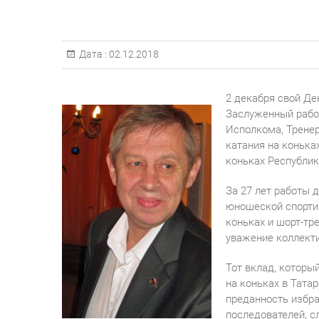
Дата :
02.12.2018
2 декабря свой Де
Заслуженный работ
Исполкома, Тренер
катания на конька
коньках Республик
За 27 лет работы 
юношеской спорти
коньках и шорт-тре
уважение коллекти
Тот вклад, которы
на коньках в Тата
преданность избра
последователей, с