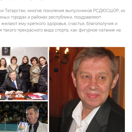
ики Татарстан, многие поколения выпускников РСДЮСШОР, их
зных городах и районах республики, поздравляют
желают ему крепкого здоровья, счастья, благополучия и
 такого прекрасного вида спорта, как фигурное катание на