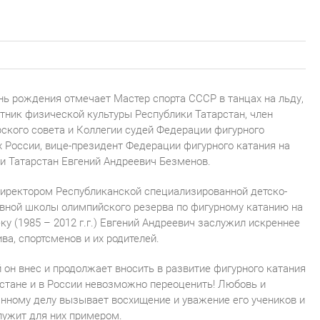
нь рождения отмечает Мастер спорта СССР в танцах на льду,
ник физической культуры Республики Татарстан, член
ского совета и Коллегии судей Федерации фигурного
х России, вице-президент Федерации фигурного катания на
и Татарстан Евгений Андреевич Безменов.
директором Республиканской специализированной детско-
вной школы олимпийского резерва по фигурному катанию на
ку (1985 – 2012 г.г.) Евгений Андреевич заслужил искреннее
ва, спортсменов и их родителей.
й он внес и продолжает вносить в развитие фигурного катания
рстане и в России невозможно переоценить! Любовь и
нному делу вызывает восхищение и уважение его учеников и
лужит для них примером.