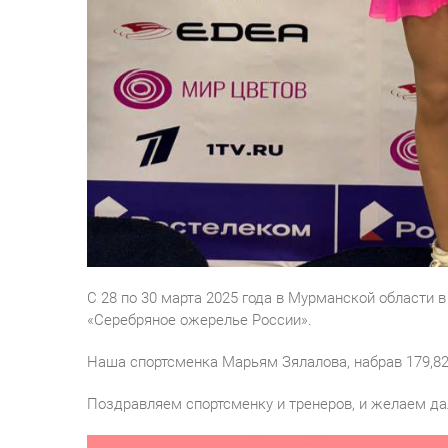
С 28 по 30 марта 2025 года в Мурманской области 
«Серебряное ожерелье России».
Наша спортсменка Марьям Зялалова, набрав 179,8
Поздравляем спортсменку и тренеров, и желаем да