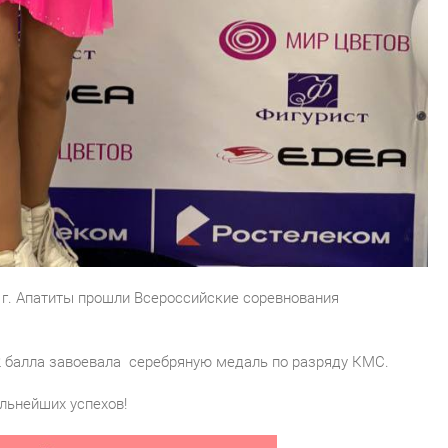
в г. Апатиты прошли Всероссийские соревнования
2 балла завоевала серебряную медаль по разряду КМС.
льнейших успехов!