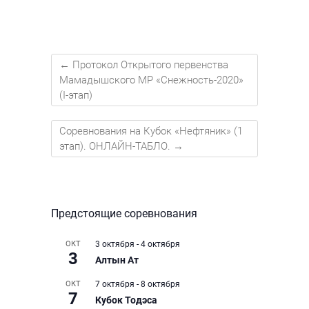
←
Протокол Открытого первенства
Мамадышского МР «Снежность-2020»
(I-этап)
Соревнования на Кубок «Нефтяник» (1
этап). ОНЛАЙН-ТАБЛО.
→
Предстоящие соревнования
ОКТ
3 октября
-
4 октября
3
Алтын Ат
ОКТ
7 октября
-
8 октября
7
Кубок Тодэса