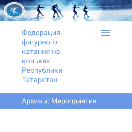
Перейти
к
содержимому
Федерация
фигурного
катания на
коньках
Республики
Татарстан
Архивы:
Мероприятия