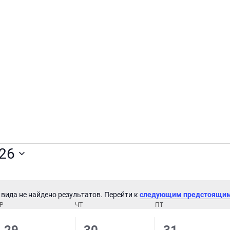
026
 вида не найдено результатов. Перейти к
следующим предстоящим
З
Р
СРЕДА
ЧТ
ЧЕТВЕРГ
ПТ
ПЯТНИЦА
а
м
0
0
0
29
30
31