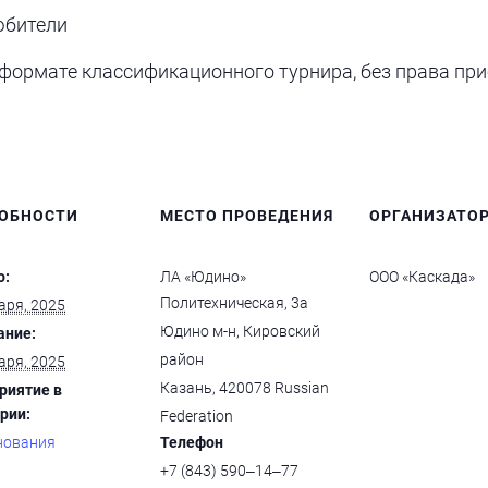
юбители
формате классификационного турнира, без права при
ОБНОСТИ
МЕСТО ПРОВЕДЕНИЯ
ОРГАНИЗАТО
о:
ЛА «Юдино»
ООО «Каскада»
Политехническая, 3а
аря, 2025
Юдино м-н, Кировский
ание:
район
аря, 2025
Казань
,
420078
Russian
риятие в
рии:
Federation
нования
Телефон
+7 (843) 590‒14‒77