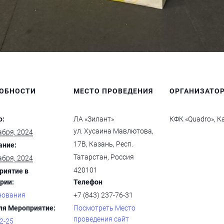
ОБНОСТИ
МЕСТО ПРОВЕДЕНИЯ
ОРГАНИЗАТО
о:
ЛА «Зилант»
КФК «Quadro», К
ул. Хусаина Мавлютова,
абря, 2024
17В, Казань, Респ.
ание:
Татарстан, Россия
абря, 2024
420101
риятие в
рии:
Телефон
нования
+7 (843) 237-76-31
ля Мероприятие:
Посмотреть Место
проведения сайт
2-25