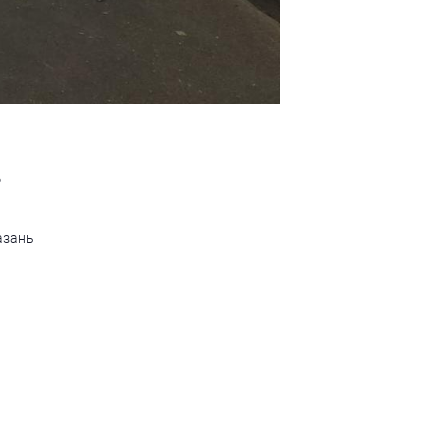
Р
азань