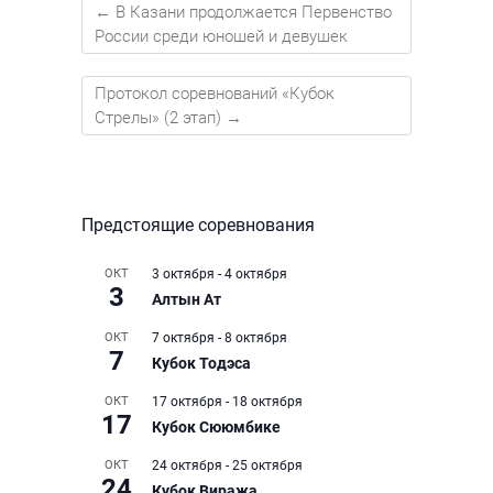
←
В Казани продолжается Первенство
России среди юношей и девушек
Протокол соревнований «Кубок
Стрелы» (2 этап)
→
Предстоящие соревнования
ОКТ
3 октября
-
4 октября
3
Алтын Ат
ОКТ
7 октября
-
8 октября
7
Кубок Тодэса
ОКТ
17 октября
-
18 октября
17
Кубок Сююмбике
ОКТ
24 октября
-
25 октября
24
Кубок Виража