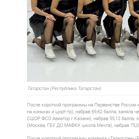
Татарстан (Республика Татарстан)
После короткой программы на Первенстве России к
на коньках и шорт-тр), набрав 69,62 балла, заняла
СШОР ФСО Авиатор г.Казани), набрав 55,12 балла, 
(Москва, ГБУ ДО МАФКК школа Мечта), набрав 75,0
После короткой программы команда «Татарстан» (Ре