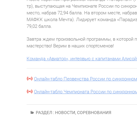
тр), выступающая на Чемпионате России по синхрон
место, набрав 72,94 балла. На втором месте, набра
МАФКК школа Мечта). Лидирует команда «Парадиз» 
79,02 балла.
Завтра ждем произвольной программы, в которой 
мастерство! Верим в наших спортсменов!
Команда «Авиатор», интервью с капитанами Алисой
Онлайн-табло Первенства России по синхронно
Онлайн-табло Чемпионата России по синхронно
РАЗДЕЛ :
НОВОСТИ
,
СОРЕВНОВАНИЯ