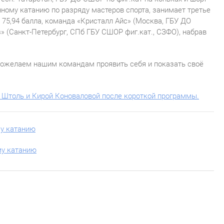
ному катанию по разряду мастеров спорта, занимает третье
в 75,94 балла, команда «Кристалл Айс» (Москва, ГБУ ДО
(Санкт-Петербург, СПб ГБУ СШОР фиг.кат., СЗФО), набрав
пожелаем нашим командам проявить себя и показать своё
 Штоль и Кирой Коноваловой после короткой программы.
му катанию
му катанию