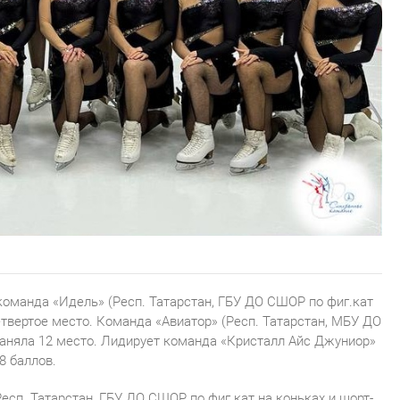
оманда «Идель» (Респ. Татарстан, ГБУ ДО СШОР по фиг.кат
 четвертое место. Команда «Авиатор» (Респ. Татарстан, МБУ ДО
заняла 12 место. Лидирует команда «Кристалл Айс Джуниор»
8 баллов.
сп. Татарстан, ГБУ ДО СШОР по фиг.кат на коньках и шорт-