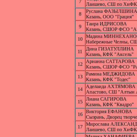
7
Лаишево, СШ по ХиФК
Руслана ФАЗЫЛШИН
8
Казань, ООО "Грация"
Таира ИДРИСОВА
9
Казань, СШОР ФСО "А
Мадина МИННЕХАНО
10
Набережные Челны, СШ
Дина ГИЗАТУЛЛИНА
11
Казань, КФК "Аксель"
Арианна САТТАРОВА
12
Казань, СШОР ФСО "Ра
Рамина МЕДЖИДОВА
13
Казань, КФК "Тодес"
Аделаида АХТЯМОВА
14
Апастово, СШ "Алтын 
Лиана САГИРОВА
15
Казань, КФК "Квадро"
Виктория ЕФАНОВА
16
Сызрань, Дворец творче
Мирослава АЛЕКСАН
17
Лаишево, СШ по ХиФК
Малика ХАНАФИЕВА