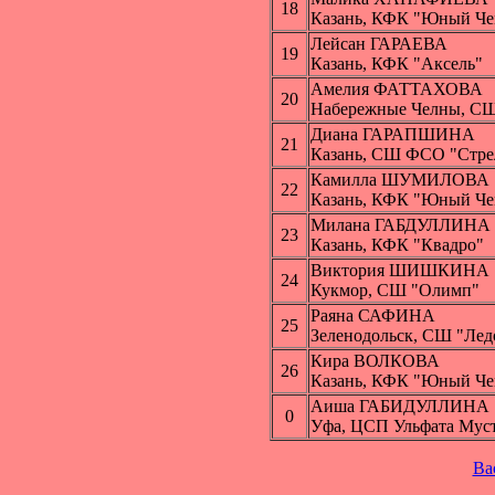
18
Казань, КФК "Юный Ч
Лейсан ГАРАЕВА
19
Казань, КФК "Аксель"
Амелия ФАТТАХОВА
20
Набережные Челны, СШ
Диана ГАРАПШИНА
21
Казань, СШ ФСО "Стре
Камилла ШУМИЛОВА
22
Казань, КФК "Юный Ч
Милана ГАБДУЛЛИНА
23
Казань, КФК "Квадро"
Виктория ШИШКИНА
24
Кукмор, СШ "Олимп"
Раяна САФИНА
25
Зеленодольск, СШ "Лед
Кира ВОЛКОВА
26
Казань, КФК "Юный Ч
Аиша ГАБИДУЛЛИНА
0
Уфа, ЦСП Ульфата Мус
Ba