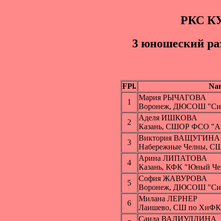
РКС К
3 юношеский pа
FPl.
Na
Мария РЫЧАГОВА
1
Воронеж, ДЮСОШ "Си
Аделя ИШКОВА
2
Казань, СШОР ФСО "А
Виктория ВАЩУГИНА
3
Набережные Челны, СШ
Арина ЛИПАТОВА
4
Казань, КФК "Юный Ч
София ЖАВУРОВА
5
Воронеж, ДЮСОШ "Си
Милана ЛЕРНЕР
6
Лаишево, СШ по ХиФК
Саида ВАЛИУЛЛИНА