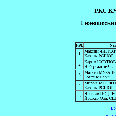
РКС К
1 юношеский
FPl.
Na
Максим ЧИБИХ
1
Казань, РСШОР
Карим ЮСУПОВ
2
Набережные Чел
Матвей МУРАШ
3
Богатые Сабы, 
Мирон ЗАБОЛО
4
Казань, РСШОР
Ярослав ПОДЛ
5
Йошкар-Ола, С
Ba