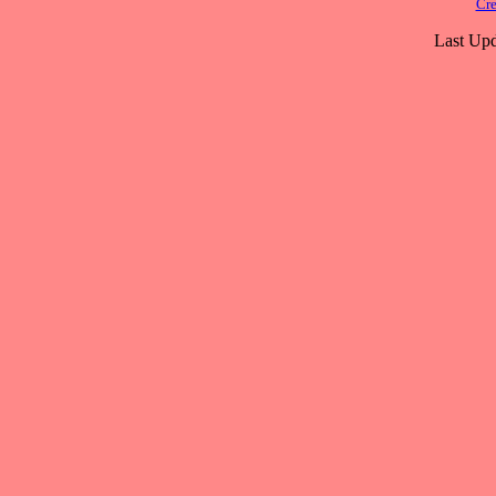
Cre
Last Upd