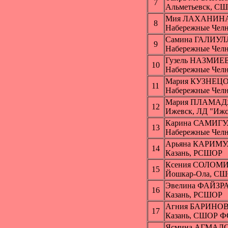
7
Альметьевск, СШ
Мия ЛАХАНИН
8
Набережные Чел
Самина ГАЛИУ
9
Набережные Чел
Гузель НАЗМИЕ
10
Набережные Чел
Мария КУЗНЕЦ
11
Набережные Чел
Мария ПЛАМА
12
Ижевск, ЛД "Ижс
Карина САМИГ
13
Набережные Чел
Арьяна КАРИМ
14
Казань, РСШОР
Ксения СОЛОМ
15
Йошкар-Ола, СШ
Эвелина ФАЙЗ
16
Казань, РСШОР
Агния БАРИНО
17
Казань, СШОР Ф
Ясмина АГМАЛ