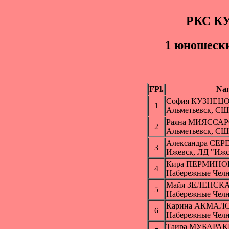
РКС К
1 юношески
FPl.
Na
София КУЗНЕЦ
1
Альметьевск, СШ
Раяна МИЯССА
2
Альметьевск, СШ
Александра СЕ
3
Ижевск, ЛД "Ижс
Кира ПЕРМИНО
4
Набережные Чел
Майя ЗЕЛЕНСК
5
Набережные Чел
Карина АКМАЛ
6
Набережные Чел
Таира МУБАРА