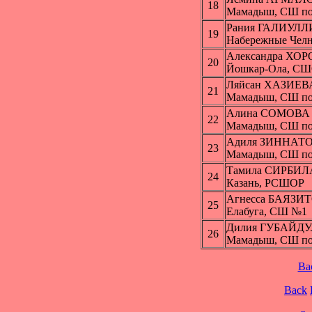
18
Мамадыш, СШ п
Рания ГАЛИУЛ
19
Набережные Чел
Александра Х
20
Йошкар-Ола, СШ
Ляйсан ХАЗИЕВ
21
Мамадыш, СШ п
Алина СОМОВА
22
Мамадыш, СШ п
Адиля ЗИННАТ
23
Мамадыш, СШ п
Тамила СИРБИ
24
Казань, РСШОР
Агнесса БАЯЗИ
25
Елабуга, СШ №1
Дилия ГУБАЙД
26
Мамадыш, СШ п
Ba
Back