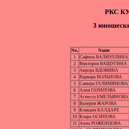
РКС К
3 юношески
No.
Name
1
Сафина ВАЛИУЛЛИНА
2
Виктория ВАЩУГИНА
3
Аврора ВДОВИНА
4
Варвара ВОЛЬНОВА
5
Самира ГАЛИМЯНОВА
6
Алия ГАРИПОВА
7
Агнесса ЕМЕЛЬЯНОВА
8
Валерия ЖАРОВА
9
Клавдия КАЛДАРЕ
10
Клара ОСИПОВА
11
Анна РОЖЕНЦОВА