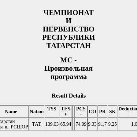
ЧЕМПИОНАТ
И
ПЕРВЕНСТВО
РЕСПУБЛИКИ
ТАТАРСТАН
MC -
Произвольная
программа
Result Details
TSS
TES
PCS
Deducti
Name
Nation
CO
PR
SK
=
+
+
-
тарстан
ТАТ
139.03
65.94
74.09
9.33
9.17
9.25
1.
зань, РСШОР