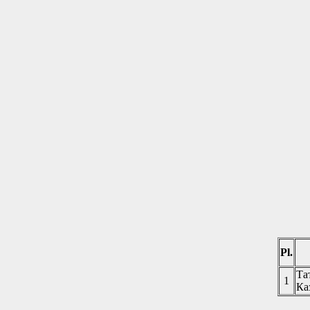
Pl.
Та
1
Ка