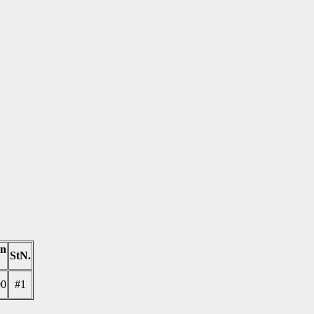
on
StN.
00
#1