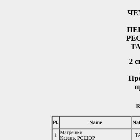
ЧЕ
ПЕ
РЕ
Т
2 
Пр
п
R
Pl.
Name
Nat
Матрешки
1
Т
Казань, РСШОР