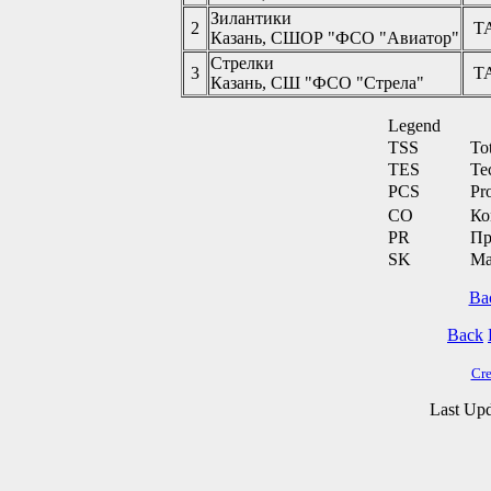
Зилантики
2
Т
Казань, СШОР "ФСО "Авиатор"
Стрелки
3
Т
Казань, СШ "ФСО "Стрела"
Legend
TSS
To
TES
Te
PCS
Pr
CO
Ко
PR
Пр
SK
Ма
Ba
Back
Cre
Last Upd