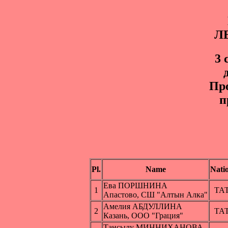
Л
3 
Пр
п
Pl.
Name
Nati
Ева ПОРШНИНА
1
ТА
Апастово, СШ "Алтын Алка"
Амелия АБДУЛЛИНА
2
ТА
Казань, ООО "Грация"
Тансылу МИННИХАНОВА