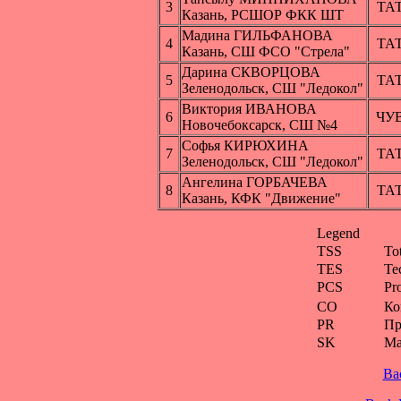
3
ТА
Казань, РСШОР ФКК ШТ
Мадина ГИЛЬФАНОВА
4
ТА
Казань, СШ ФСО "Стрела"
Дарина СКВОРЦОВА
5
ТА
Зеленодольск, СШ "Ледокол"
Виктория ИВАНОВА
6
ЧУ
Новочебоксарск, СШ №4
Софья КИРЮХИНА
7
ТА
Зеленодольск, СШ "Ледокол"
Ангелина ГОРБАЧЕВА
8
ТА
Казань, КФК "Движение"
Legend
TSS
To
TES
Te
PCS
Pr
CO
Ко
PR
Пр
SK
Ма
Ba