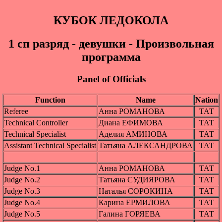
КУБОК ЛЕДОКОЛА
1 cп разряд - девушки - Произвольная
программа
Panel of Officials
Function
Name
Nation
Referee
Анна РОМАНОВА
ТАТ
Technical Controller
Диана ЕФИМОВА
ТАТ
Technical Specialist
Аделия АМИНОВА
ТАТ
Assistant Technical Specialist
Татьяна АЛЕКСАНДРОВА
ТАТ
Judge No.1
Анна РОМАНОВА
ТАТ
Judge No.2
Татьяна СУДИЯРОВА
ТАТ
Judge No.3
Наталья СОРОКИНА
ТАТ
Judge No.4
Карина ЕРМИЛОВА
ТАТ
Judge No.5
Галина ГОРЯЕВА
ТАТ