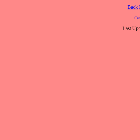
Back
Cre
Last Upd