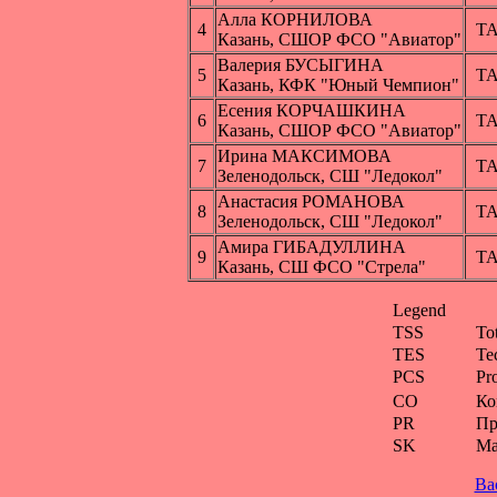
Алла КОРНИЛОВА
4
Т
Казань, СШОР ФСО "Авиатор"
Валерия БУСЫГИНА
5
Т
Казань, КФК "Юный Чемпион"
Есения КОРЧАШКИНА
6
Т
Казань, СШОР ФСО "Авиатор"
Ирина МАКСИМОВА
7
Т
Зеленодольск, СШ "Ледокол"
Анастасия РОМАНОВА
8
Т
Зеленодольск, СШ "Ледокол"
Амира ГИБАДУЛЛИНА
9
Т
Казань, СШ ФСО "Стрела"
Legend
TSS
To
TES
Te
PCS
Pr
CO
Ко
PR
Пр
SK
Ма
Ba