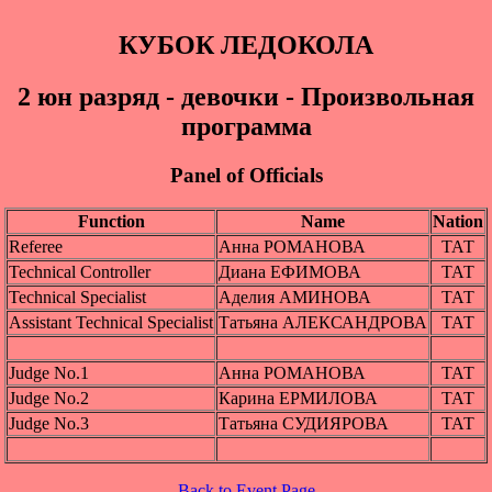
КУБОК ЛЕДОКОЛА
2 юн pазряд - девочки - Произвольная
программа
Panel of Officials
Function
Name
Nation
Referee
Анна РОМАНОВА
ТАТ
Technical Controller
Диана ЕФИМОВА
ТАТ
Technical Specialist
Аделия АМИНОВА
ТАТ
Assistant Technical Specialist
Татьяна АЛЕКСАНДРОВА
ТАТ
Judge No.1
Анна РОМАНОВА
ТАТ
Judge No.2
Карина ЕРМИЛОВА
ТАТ
Judge No.3
Татьяна СУДИЯРОВА
ТАТ
Back to Event Page