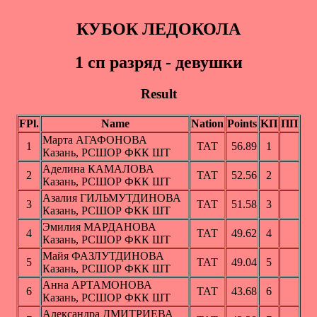
КУБОК ЛЕДОКОЛА
1 cп разряд - девушки
Result
FPl.
Name
Nation
Points
KП
ПП
Марта АГАФОНОВА
1
ТАТ
56.89
1
Казань, РСШОР ФКК ШТ
Аделина КАМАЛОВА
2
ТАТ
52.56
2
Казань, РСШОР ФКК ШТ
Азалия ГИЛЬМУТДИНОВА
3
ТАТ
51.58
3
Казань, РСШОР ФКК ШТ
Эмилия МАРДАНОВА
4
ТАТ
49.62
4
Казань, РСШОР ФКК ШТ
Майя ФАЗЛУТДИНОВА
5
ТАТ
49.04
5
Казань, РСШОР ФКК ШТ
Анна АРТАМОНОВА
6
ТАТ
43.68
6
Казань, РСШОР ФКК ШТ
Александра ДМИТРИЕВА