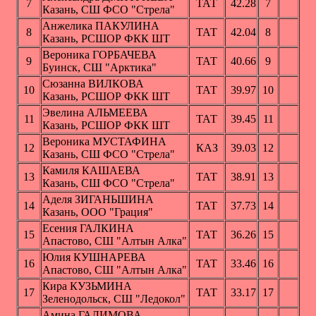
7
ТАТ
42.28
7
Казань, СШ ФСО "Стрела"
Анжелика ПАКУЛИНА
8
ТАТ
42.04
8
Казань, РСШОР ФКК ШТ
Вероника ГОРБАЧЕВА
9
ТАТ
40.66
9
Буинск, СШ "Арктика"
Сюзанна ВИЛКОВА
10
ТАТ
39.97
10
Казань, РСШОР ФКК ШТ
Эвелина АЛЬМЕЕВА
11
ТАТ
39.45
11
Казань, РСШОР ФКК ШТ
Вероника МУСТАФИНА
12
КАЗ
39.03
12
Казань, СШ ФСО "Стрела"
Камиля КАШАЕВА
13
ТАТ
38.91
13
Казань, СШ ФСО "Стрела"
Аделя ЗИГАНЬШИНА
14
ТАТ
37.73
14
Казань, ООО "Грация"
Есения ГАЛКИНА
15
ТАТ
36.26
15
Апастово, СШ "Алтын Алка"
Юлия КУШНАРЕВА
16
ТАТ
33.46
16
Апастово, СШ "Алтын Алка"
Кира КУЗЬМИНА
17
ТАТ
33.17
17
Зеленодольск, СШ "Ледокол"
Амина ГАЛИМОВА