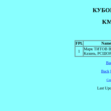
КУБО
KM
FPl.
Nam
Марк ТИТОВ 
1
Казань, РСШО
Ba
Back
Cre
Last Upd