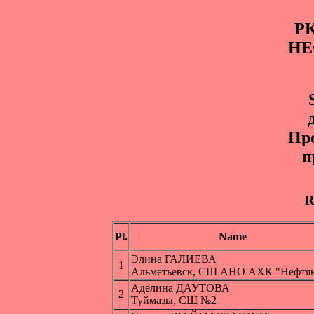
Р
НЕ
Пр
п
R
Pl.
Name
Элина ГАЛИЕВА
1
Альметьевск, СШ АНО АХК "Нефтя
Аделина ДАУТОВА
2
Туймазы, СШ №2