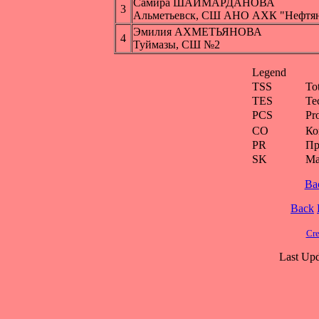
Самира ШАЙМАРДАНОВА
3
Альметьевск, СШ АНО АХК "Нефтя
Эмилия АХМЕТЬЯНОВА
4
Туймазы, СШ №2
Legend
TSS
To
TES
Te
PCS
Pr
CO
Ко
PR
Пр
SK
Ма
Ba
Back
Cre
Last Upd