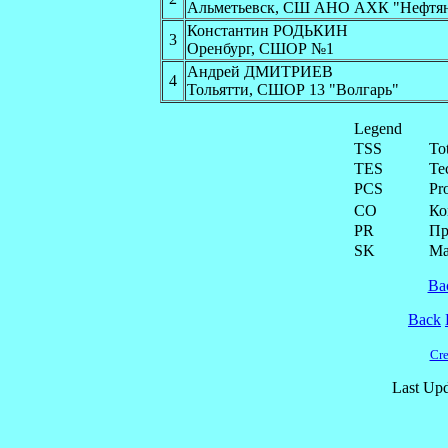
Альметьевск, СШ АНО АХК "Нефтя
Константин РОДЬКИН
3
Оренбург, СШОР №1
Андрей ДМИТРИЕВ
4
Тольятти, СШОР 13 "Волгарь"
Legend
TSS
To
TES
Te
PCS
Pr
CO
Ко
PR
Пр
SK
Ма
Ba
Back
Cre
Last Upd