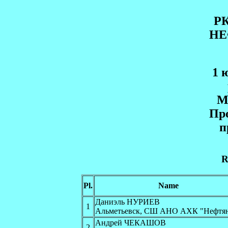
Р
НЕ
1 
M
Пр
п
R
Pl.
Name
Даниэль НУРИЕВ
1
Альметьевск, СШ АНО АХК "Нефтя
Андрей ЧЕКАШОВ
2