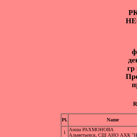
Р
НЕ
ф
де
гр
Пр
п
R
Pl.
Name
Аиша РАХМОНОВА
1
Альметьевск, СШ АНО АХК "Н