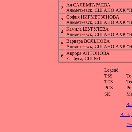
Ая САЛЕМГАРАЕВА
2
Альметьевск, СШ АНО АХК "Н
София НИГМЕТЗЯНОВА
3
Альметьевск, СШ АНО АХК "Н
Камила ШУГУЛЕВА
4
Альметьевск, СШ АНО АХК "Н
Варвара ВОЛЬНОВА
5
Альметьевск, СШ АНО АХК "Н
Аврора АНТОНОВА
6
Елабуга, СШ №1
Legend
TSS
To
TES
Te
PCS
Pr
SK
Ма
Ba
Back
Cre