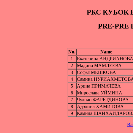
РКС КУБОК 
PRE-PRE 
No.
Name
1
Екатерина АНДРИАНОВ
2
Мадина МАМЛЕЕВА
3
Софья МЕШКОВА
4
Самина НУРИАХМЕТОВ
5
Арина ПРИМАЧЕВА
6
Мирослава УЙМИНА
7
Чулпан ФАРЕТДИНОВА
8
Адэлина ХАМИТОВА
9
Камила ШАЙХАЙДАРОВ
Ba