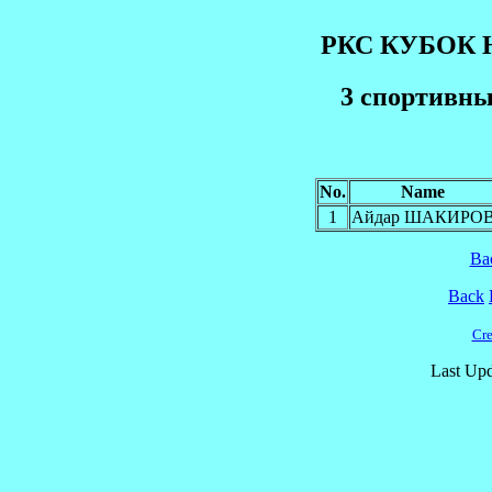
РКС КУБОК 
3 cпортивны
No.
Name
1
Айдар ШАКИРО
Ba
Back
Cre
Last Upd