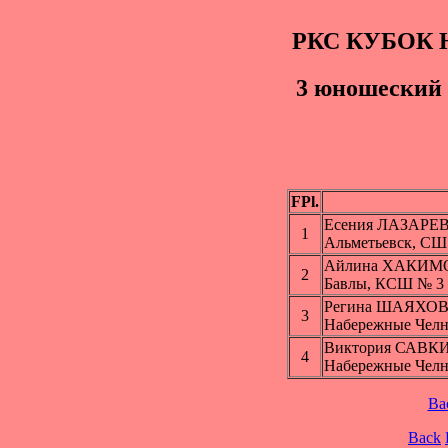
РКС КУБОК 
3 юношеский 
FPl.
Есения ЛАЗАРЕ
1
Альметьевск, С
Айлина ХАКИМ
2
Бавлы, КСШ № 3
Регина ШАЯХО
3
Набережные Чел
Виктория САВК
4
Набережные Чел
Ba
Back