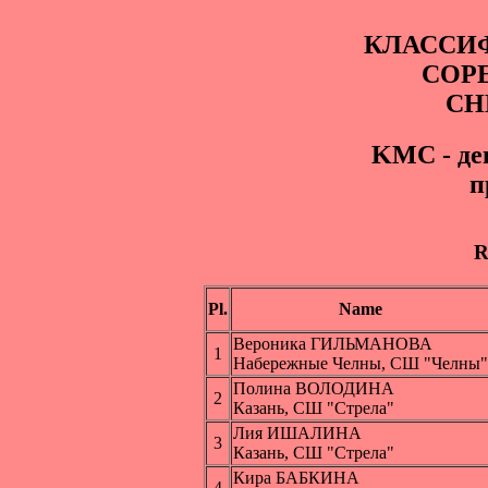
КЛАССИ
СОР
СН
KМС - де
п
R
Pl.
Name
Вероника ГИЛЬМАНОВА
1
Набережные Челны, СШ "Челны"
Полина ВОЛОДИНА
2
Казань, СШ "Стрела"
Лия ИШАЛИНА
3
Казань, СШ "Стрела"
Кира БАБКИНА
4