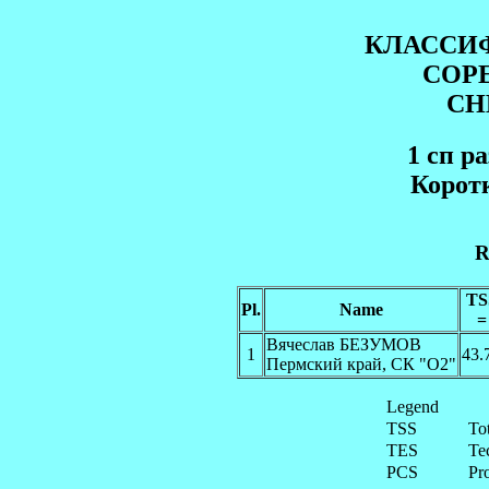
КЛАССИ
СОР
СН
1 cп р
Корот
R
TS
Pl.
Name
=
Вячеслав БЕЗУМОВ
1
43.
Пермский край, СК "О2"
Legend
TSS
To
TES
Te
PCS
Pr