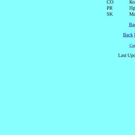
CO
Ко
PR
Пр
SK
Ма
Ba
Back
Cre
Last Upd