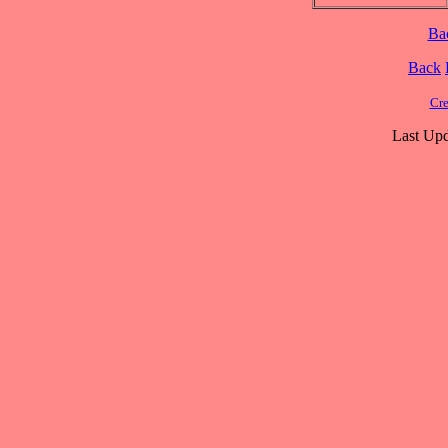
Ba
Back
Cre
Last Upd