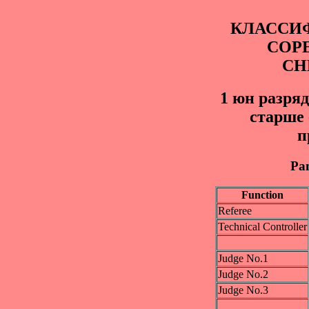
КЛАССИ
СОР
СН
1 юн paзряд
старше 
п
Pan
Function
Referee
Technical Controller
Judge No.1
Judge No.2
Judge No.3