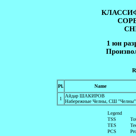
КЛАССИ
СОР
СН
1 юн paз
Произво
R
Pl.
Name
Айдар ШАКИРОВ
1
Набережные Челны, СШ "Челны"
Legend
TSS
To
TES
Te
PCS
Pr