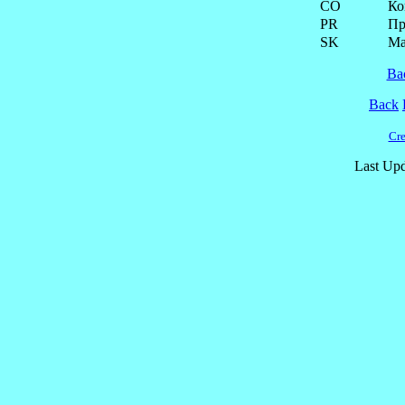
CO
Ко
PR
Пр
SK
Ма
Ba
Back
Cre
Last Upd