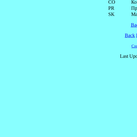
CO
Ко
PR
Пр
SK
Ма
Ba
Back
Cre
Last Upd