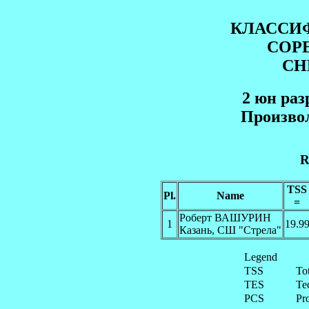
КЛАССИ
СОР
СН
2 юн paз
Произво
R
TSS
Pl.
Name
=
Роберт ВАШУРИН
1
19.9
Казань, СШ "Стрела"
Legend
TSS
To
TES
Te
PCS
Pr