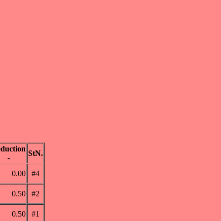
duction
StN.
-
0.00
#4
0.50
#2
0.50
#1