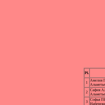
Pl.
Амелия
1
Альметь
Сафия 
2
Альметь
Софья 
3
Набереж