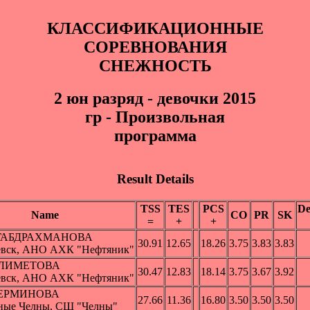
КЛАССИФИКАЦИОННЫЕ
СОРЕВНОВАНИЯ
СНЕЖНОСТЬ
2 юн paзряд - девочки 2015
гр - Произвольная
программа
Result Details
TSS
TES
PCS
De
Name
CO
PR
SK
=
+
+
 ГАБДРАХМАНОВА
30.91
12.65
18.26
3.75
3.83
3.83
евск, АНО АХК "Нефтяник"
АЛИМЕТОВА
30.47
12.83
18.14
3.75
3.67
3.92
евск, АНО АХК "Нефтяник"
ПЕРМИНОВА
27.66
11.36
16.80
3.50
3.50
3.50
ные Челны, СШ "Челны"