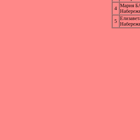
Мария 
4
Набереж
Елизаве
5
Набереж