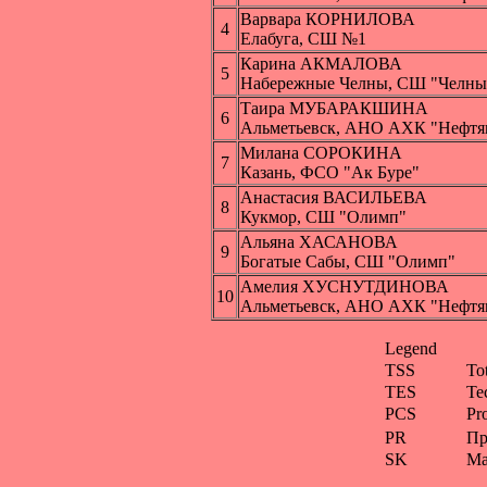
Варвара КОРНИЛОВА
4
Елабуга, СШ №1
Карина АКМАЛОВА
5
Набережные Челны, СШ "Челны
Таира МУБАРАКШИНА
6
Альметьевск, АНО АХК "Нефтя
Милана СОРОКИНА
7
Казань, ФСО "Ак Буре"
Анастасия ВАСИЛЬЕВА
8
Кукмор, СШ "Олимп"
Альяна ХАСАНОВА
9
Богатые Сабы, СШ "Олимп"
Амелия ХУСНУТДИНОВА
10
Альметьевск, АНО АХК "Нефтя
Legend
TSS
To
TES
Te
PCS
Pr
PR
Пр
SK
Ма