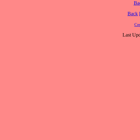
Ba
Back
Cre
Last Upd