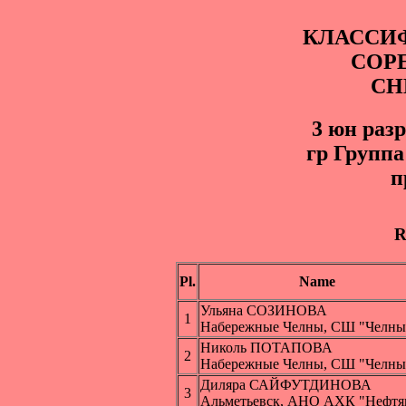
КЛАССИ
СОР
СН
3 юн pазр
гр Группа
п
R
Pl.
Name
Ульяна СОЗИНОВА
1
Набережные Челны, СШ "Челны
Николь ПОТАПОВА
2
Набережные Челны, СШ "Челны
Диляра САЙФУТДИНОВА
3
Альметьевск, АНО АХК "Нефтя