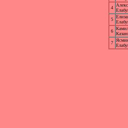
Алек
4
Елабу
Елиз
5
Елабу
Ками
6
Каза
Ясми
7
Елабу