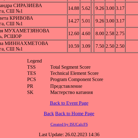
сандра СИРАЗИЕВА
14.88
5.62
9.26
3.00
3.17
га, СШ №1
авета КРИВОВА
14.27
5.01
9.26
3.00
3.17
га, СШ №1
ля МУХАМЕТЗЯНОВА
12.60
4.60
8.00
2.58
2.75
нь, РСШОР
на МИННАХМЕТОВА
10.59
3.09
7.50
2.50
2.50
га, СШ №1
Legend
TSS
Total Segment Score
TES
Technical Element Score
PCS
Program Component Score
PR
Представление
SK
Мастерство катания
Back to Event Page
Back
Back to Home Page
Created by ISUCalcFS
Last Update: 26.02.2023 14:36