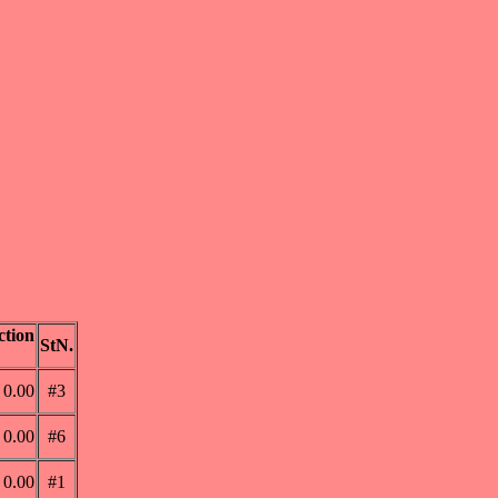
tion
StN.
0.00
#3
0.00
#6
0.00
#1