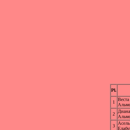
Pl.
Вест
1
Альме
Диан
2
Альме
Асел
3
Елабу