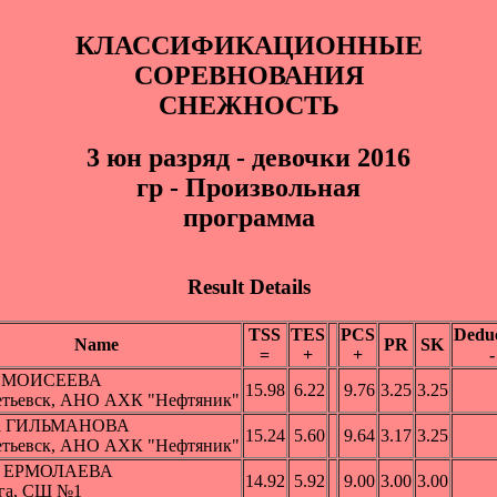
КЛАССИФИКАЦИОННЫЕ
СОРЕВНОВАНИЯ
СНЕЖНОСТЬ
3 юн pазряд - девочки 2016
гр - Произвольная
программа
Result Details
TSS
TES
PCS
Deduc
Name
PR
SK
=
+
+
-
а МОИСЕЕВА
15.98
6.22
9.76
3.25
3.25
тьевск, АНО АХК "Нефтяник"
а ГИЛЬМАНОВА
15.24
5.60
9.64
3.17
3.25
тьевск, АНО АХК "Нефтяник"
ь ЕРМОЛАЕВА
14.92
5.92
9.00
3.00
3.00
га, СШ №1