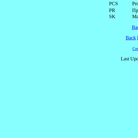
PCS
Pr
PR
Пр
SK
Ма
Ba
Back
Cre
Last Upd