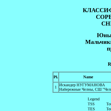
КЛАССИ
СОР
СН
Юный
Mальчики
п
R
Pl.
Name
Искандер НУГУМАНОВА
1
Набережные Челны, СШ "Чел
Legend
TSS
To
TES
Te