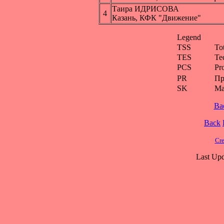
Таира ИДРИСОВА
4
Казань, КФК "Движение"
Legend
TSS
To
TES
Te
PCS
Pr
PR
Пр
SK
Ма
Ba
Back
Cre
Last Upd